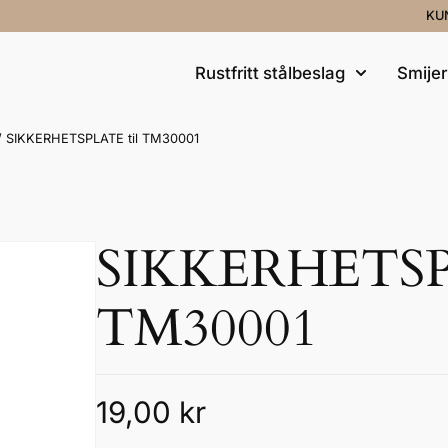
KU
Rustfritt stålbeslag
Smije
/ SIKKERHETSPLATE til TM30001
SIKKERHETSPL
TM30001
19,00
kr