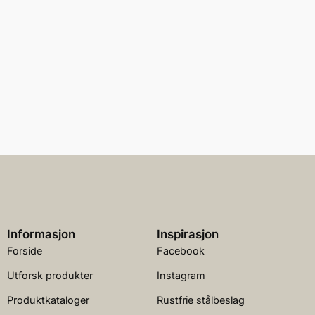
Informasjon
Inspirasjon
Forside
Facebook
Utforsk produkter
Instagram
Produktkataloger
Rustfrie stålbeslag