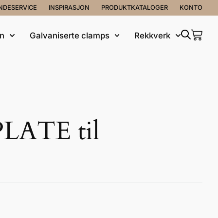
NDESERVICE
INSPIRASJON
PRODUKTKATALOGER
KONTO
rn
Galvaniserte clamps
Rekkverk
ATE til