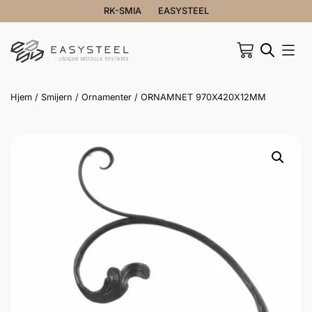
RK-SMIA
EASYSTEEL
Hjem
/
Smijern
/
Ornamenter
/ ORNAMNET 970X420X12MM